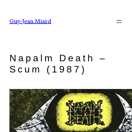
Aller
au
Guy-Jean Miard
contenu
Napalm Death –
Scum (1987)