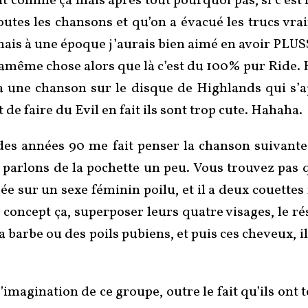
nt comme ça mais après tout pourquoi pas, si c’est 
toutes les chansons et qu’on a évacué les trucs vr
 mais à une époque j’aurais bien aimé en avoir PLUS
t lamême chose alors que là c’est du 100% pur Ride.
 a une chanson sur le disque de Highlands qui s’app
e faire du Evil en fait ils sont trop cute. Hahaha.
des années 90 me fait penser la chanson suivante
parlons de la pochette un peu. Vous trouvez pas qu’
osée sur un sexe féminin poilu, et il a deux couettes
concept ça, superposer leurs quatre visages, le rés
la barbe ou des poils pubiens, et puis ces cheveux, i
’imagination de ce groupe, outre le fait qu’ils ont 