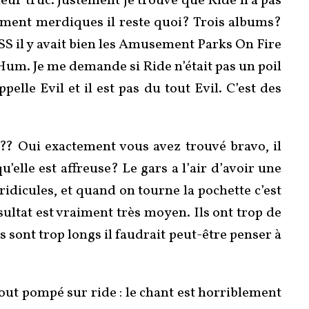
leur truc. Justement je trouve que Ride n’a pas
aiment merdiques il reste quoi? Trois albums?
SS il y avait bien les Amusement Parks On Fire
 Hum. Je me demande si Ride n’était pas un poil
elle Evil et il est pas du tout Evil. C’est des
?? Oui exactement vous avez trouvé bravo, il
elle est affreuse? Le gars a l’air d’avoir une
 ridicules, et quand on tourne la pochette c’est
ultat est vraiment très moyen. Ils ont trop de
ls sont trop longs il faudrait peut-être penser à
tout pompé sur ride : le chant est horriblement