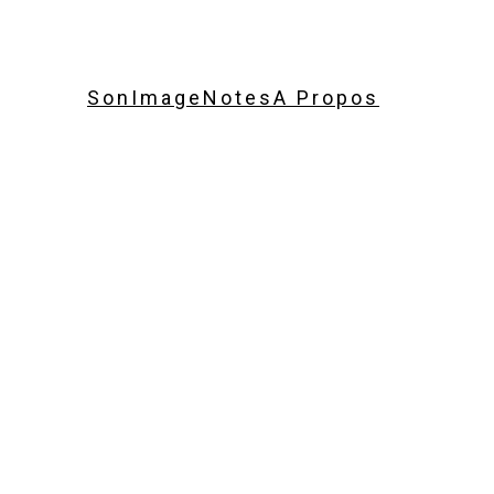
Son
Image
Notes
A Propos