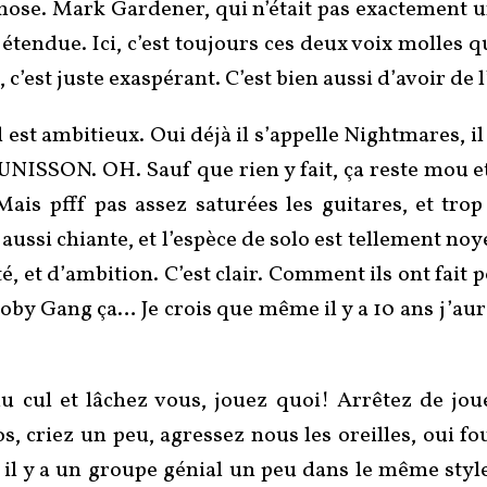
chose. Mark Gardener, qui n’était pas exactement
us étendue. Ici, c’est toujours ces deux voix molle
’est juste exaspérant. C’est bien aussi d’avoir de l
 est ambitieux. Oui déjà il s’appelle Nightmares, il
’UNISSON. OH. Sauf que rien y fait, ça reste mou et p
Mais pfff pas assez saturées les guitares, et tro
s aussi chiante, et l’espèce de solo est tellement 
, et d’ambition. C’est clair. Comment ils ont fait
by Gang ça… Je crois que même il y a 10 ans j’aur
 du cul et lâchez vous, jouez quoi! Arrêtez de jo
s, criez un peu, agressez nous les oreilles, oui 
 il y a un groupe génial un peu dans le même styl