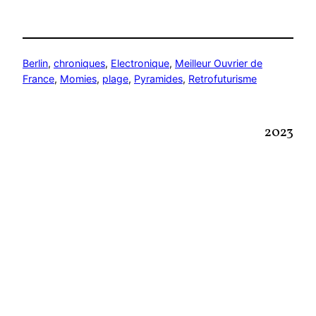
Berlin
, 
chroniques
, 
Electronique
, 
Meilleur Ouvrier de
France
, 
Momies
, 
plage
, 
Pyramides
, 
Retrofuturisme
2023