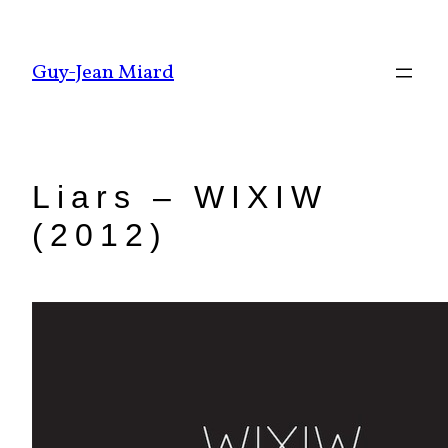
Aller
au
Guy-Jean Miard
contenu
Liars – WIXIW
(2012)