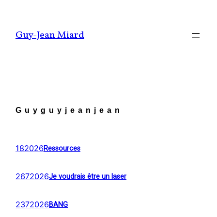
Aller
au
Guy-Jean Miard
contenu
Guyguyjeanjean
182026
Ressources
2672026
Je voudrais être un laser
2372026
BANG