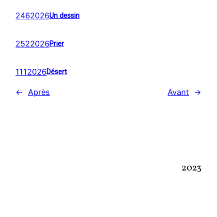
2462026
Un dessin
2522026
Prier
1112026
Désert
←
Après
Avant
→
2023