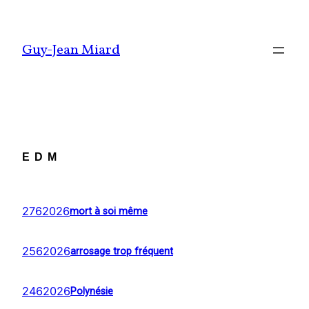
Aller
au
Guy-Jean Miard
contenu
EDM
2762026
mort à soi même
2562026
arrosage trop fréquent
2462026
Polynésie