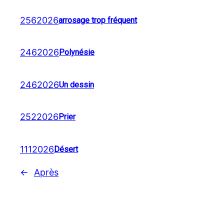
2562026
arrosage trop fréquent
2462026
Polynésie
2462026
Un dessin
2522026
Prier
1112026
Désert
←
Après