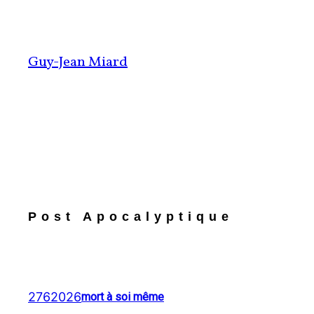
Aller
au
contenu
Guy-Jean Miard
Post Apocalyptique
2762026
mort à soi même