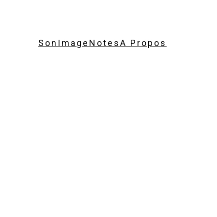
Son
Image
Notes
A Propos