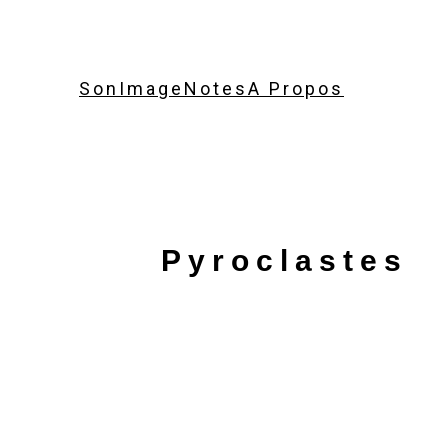
Son
Image
Notes
A Propos
Pyroclastes