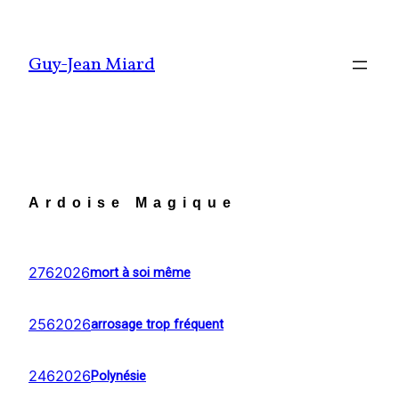
Aller
au
Guy-Jean Miard
contenu
Ardoise Magique
2762026
mort à soi même
2562026
arrosage trop fréquent
2462026
Polynésie