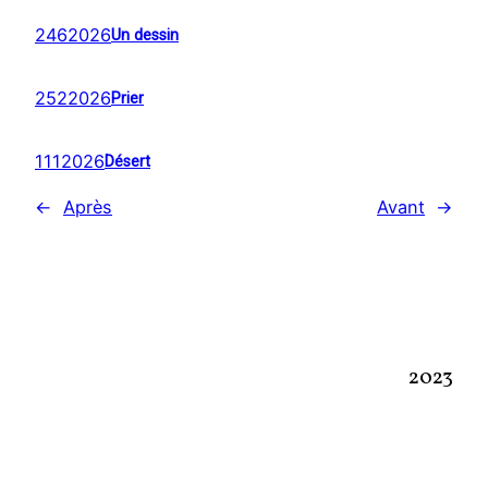
2462026
Un dessin
2522026
Prier
1112026
Désert
←
Après
Avant
→
2023