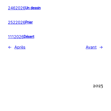
2462026
Un dessin
2522026
Prier
1112026
Désert
←
Après
Avant
→
2023