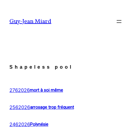
Aller
au
Guy-Jean Miard
contenu
Shapeless pool
2762026
mort à soi même
2562026
arrosage trop fréquent
2462026
Polynésie