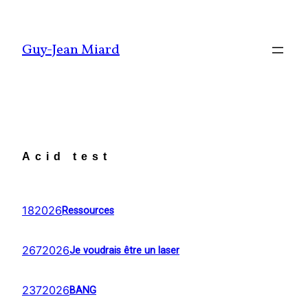
Aller
au
Guy-Jean Miard
contenu
Acid test
182026
Ressources
2672026
Je voudrais être un laser
2372026
BANG