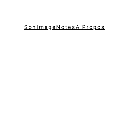
Son
Image
Notes
A Propos