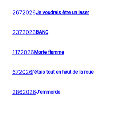
2672026
Je voudrais être un laser
2372026
BANG
1172026
Morte flamme
672026
j’étais tout en haut de la roue
2862026
J’emmerde