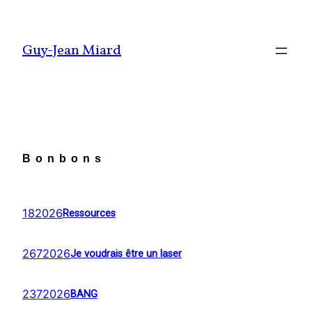
Aller
au
Guy-Jean Miard
contenu
Bonbons
182026
Ressources
2672026
Je voudrais être un laser
2372026
BANG