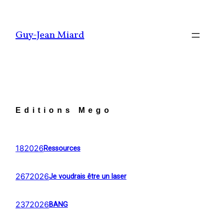
Aller
au
Guy-Jean Miard
contenu
Editions Mego
182026
Ressources
2672026
Je voudrais être un laser
2372026
BANG