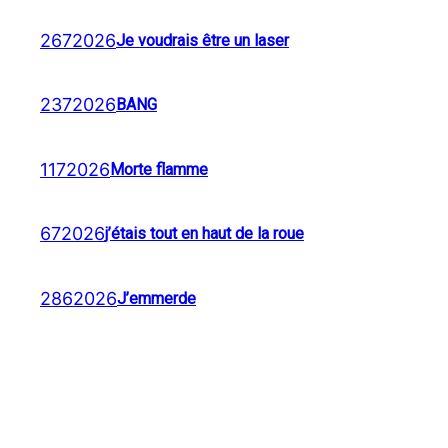
2672026
Je voudrais être un laser
2372026
BANG
1172026
Morte flamme
672026
j’étais tout en haut de la roue
2862026
J’emmerde