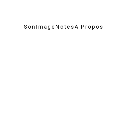
Son
Image
Notes
A Propos