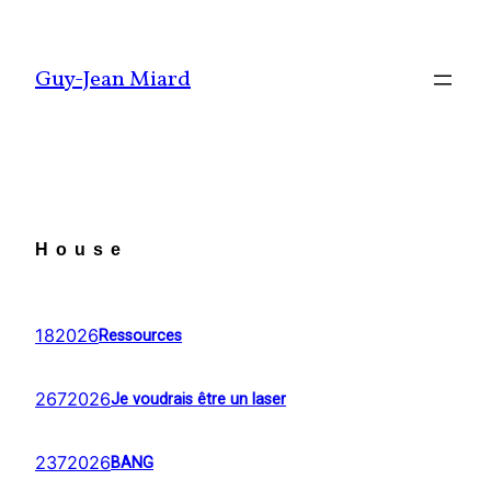
Aller
au
Guy-Jean Miard
contenu
House
182026
Ressources
2672026
Je voudrais être un laser
2372026
BANG