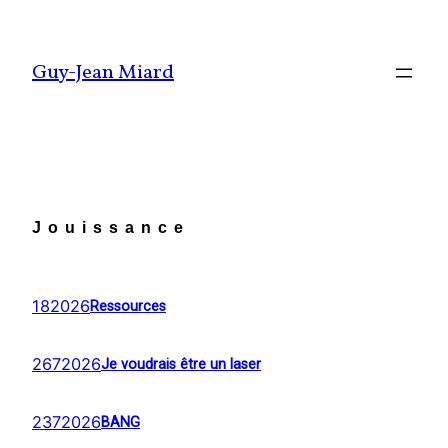
Aller
au
Guy-Jean Miard
contenu
Jouissance
182026
Ressources
2672026
Je voudrais être un laser
2372026
BANG