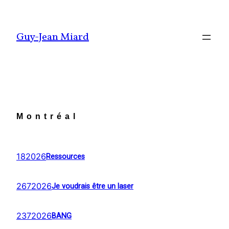
Aller
au
Guy-Jean Miard
contenu
Montréal
182026
Ressources
2672026
Je voudrais être un laser
2372026
BANG