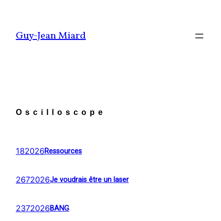
Aller
au
Guy-Jean Miard
contenu
Oscilloscope
182026
Ressources
2672026
Je voudrais être un laser
2372026
BANG