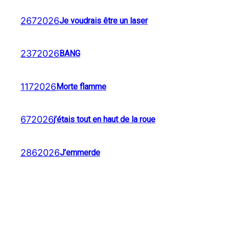
2672026
Je voudrais être un laser
2372026
BANG
1172026
Morte flamme
672026
j’étais tout en haut de la roue
2862026
J’emmerde