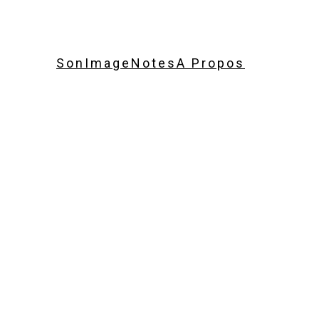
Son
Image
Notes
A Propos