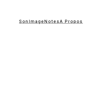
Son
Image
Notes
A Propos