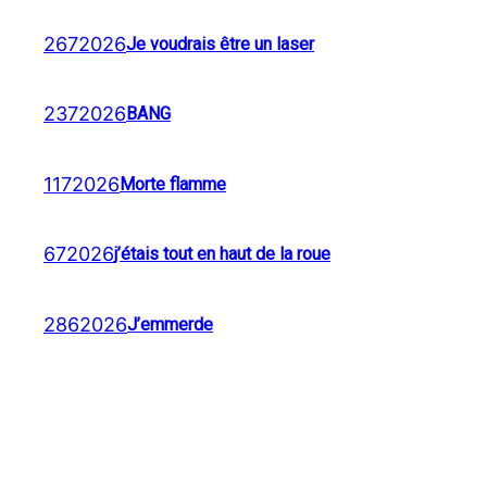
2672026
Je voudrais être un laser
2372026
BANG
1172026
Morte flamme
672026
j’étais tout en haut de la roue
2862026
J’emmerde