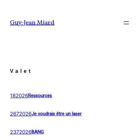
Aller
au
Guy-Jean Miard
contenu
Valet
182026
Ressources
2672026
Je voudrais être un laser
2372026
BANG