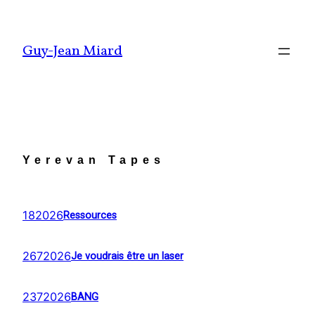
Aller
au
Guy-Jean Miard
contenu
Yerevan Tapes
182026
Ressources
2672026
Je voudrais être un laser
2372026
BANG